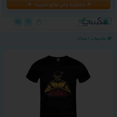
🎉 جشنواره چاپ لوازم مدرسه
عکسچاپ
/
وبلاگ