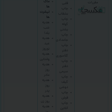
ماگ
مقررات
قلبی
ها
چاپ
تیشرت
بشقاب
ها
چاپ
هدیه
کوله
شب
پشتی
یلدا
چاپ
هدیه
جامدادی
عید
چاپ
نوروز
دفتر
هدیه
کلاسوری
ولنتاین
چاپ
هدیه
دفتر
روز
سیمی
مادر
چاپ
هدیه
کیف
روز
دوشی
پدر
چاپ
هدیه
فرش
روز زن
چاپ
هدیه
آنلاین
روز