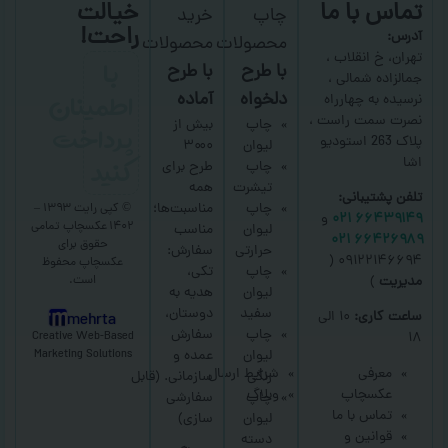
تماس با ما
خیالت
چاپ
خرید
راحت!
آدرس:
محصولات
محصولات
با
تهران، خ انقلاب ،
با طرح
با طرح
جمالزاده شمالی ،
اطمینان
دلخواه
آماده
نرسیده به چهارراه
نصرت سمت راست ،
پرداخت
چاپ
بیش از
پلاک 263 استودیو
لیوان
۳۰۰۰
کنید
اشا
چاپ
طرح برای
تیشرت
همه
تلفن پشتیبانی:
چاپ
مناسبت‌ها؛
© کپی رایت ۱۳۹۳ –
۶۶۴۳۹۱۴۹ ۰۲۱
و
۱۴۰۲ عکسچاپ
تمامی
لیوان
مناسب
۶۶۴۲۶۹۸۹ ۰۲۱
حقوق برای
حرارتی
سفارش:
۰۹۱۲۲۱۴۶۶۹۴ (
عکسچاپ
محفوظ
چاپ
تکی،
است.
مدیریت
)
لیوان
هدیه به
سفید
دوستان،
ساعت کاری:
۱۰ الی
mehrta
چاپ
سفارش
Creative Web-Based
۱۸
لیوان
عمده و
Marketing Solutions
معرفی
شرایط ارسال
رنگی
سازمانی.
(قابل
عکسچاپ
وبلاگ
چاپ
سفارشی
تماس با ما
لیوان
سازی)
قوانین و
دسته