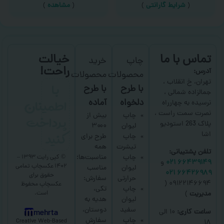
(
شرایط گارانتی
)
(
مشاهده
)
تماس با ما
خیالت
چاپ
خرید
راحت!
آدرس:
محصولات
محصولات
با
تهران، خ انقلاب ،
با طرح
با طرح
جمالزاده شمالی ،
اطمینان
دلخواه
آماده
نرسیده به چهارراه
نصرت سمت راست ،
پرداخت
چاپ
بیش از
پلاک 263 استودیو
لیوان
۳۰۰۰
کنید
اشا
چاپ
طرح برای
تیشرت
همه
تلفن پشتیبانی:
چاپ
مناسبت‌ها؛
© کپی رایت ۱۳۹۳ –
۶۶۴۳۹۱۴۹ ۰۲۱
و
۱۴۰۲ عکسچاپ
تمامی
لیوان
مناسب
۶۶۴۲۶۹۸۹ ۰۲۱
حقوق برای
حرارتی
سفارش:
۰۹۱۲۲۱۴۶۶۹۴ (
عکسچاپ
محفوظ
چاپ
تکی،
است.
مدیریت
)
لیوان
هدیه به
سفید
دوستان،
ساعت کاری:
۱۰ الی
mehrta
چاپ
سفارش
Creative Web-Based
۱۸