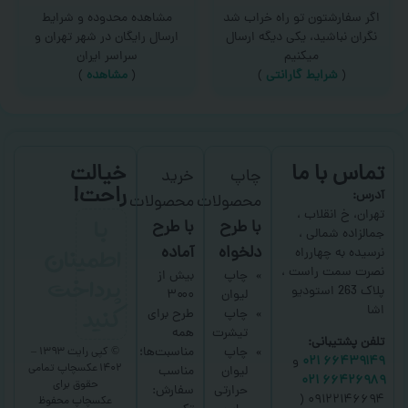
اگر سفارشتون تو راه خراب شد
مشاهده محدوده و شرایط
نگران نباشید، یکی دیگه ارسال
ارسال رایگان در شهر تهران و
میکنیم
سراسر ایران
(
شرایط گارانتی
)
(
مشاهده
)
تماس با ما
خیالت
چاپ
خرید
راحت!
آدرس:
محصولات
محصولات
با
تهران، خ انقلاب ،
با طرح
با طرح
جمالزاده شمالی ،
اطمینان
دلخواه
آماده
نرسیده به چهارراه
نصرت سمت راست ،
پرداخت
چاپ
بیش از
پلاک 263 استودیو
لیوان
۳۰۰۰
کنید
اشا
چاپ
طرح برای
تیشرت
همه
تلفن پشتیبانی:
چاپ
مناسبت‌ها؛
© کپی رایت ۱۳۹۳ –
۶۶۴۳۹۱۴۹ ۰۲۱
و
۱۴۰۲ عکسچاپ
تمامی
لیوان
مناسب
۶۶۴۲۶۹۸۹ ۰۲۱
حقوق برای
حرارتی
سفارش:
۰۹۱۲۲۱۴۶۶۹۴ (
عکسچاپ
محفوظ