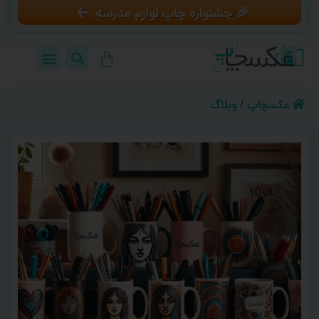
🎉 جشنواره چاپ لوازم مدرسه
عکسچاپ
/
وبلاگ