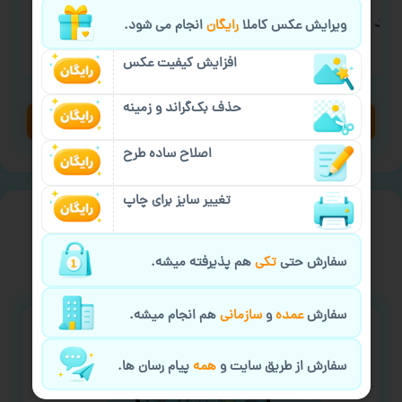
فید
سفارش چاپ لیوان رنگی
سف
ویرایش عکس کاملا
رایگان
انجام می شود.
۴۸۰,۰۰۰
تومان
افزایش کیفیت عکس
حذف بک‌گراند و زمینه
مشاهده محصولات
اصلاح ساده طرح
تغییر سایز برای چاپ
فروشگاه محصولات چاپی با طرح آماده
ورزشی
سفارش حتی
تکی
هم پذیرفته میشه.
سفارش
عمده
و
سازمانی
هم انجام میشه.
سفارش از طریق سایت و
همه
پیام رسان ها.