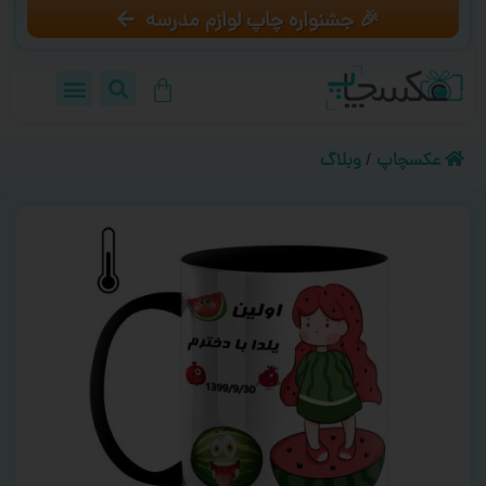
🎉 جشنواره چاپ لوازم مدرسه
عکسچاپ
/
وبلاگ