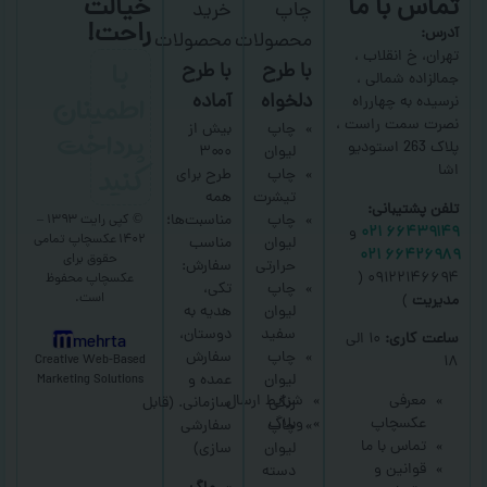
تماس با ما
خیالت
چاپ
خرید
راحت!
آدرس:
محصولات
محصولات
با
تهران، خ انقلاب ،
با طرح
با طرح
جمالزاده شمالی ،
اطمینان
دلخواه
آماده
نرسیده به چهارراه
نصرت سمت راست ،
پرداخت
چاپ
بیش از
پلاک 263 استودیو
لیوان
۳۰۰۰
کنید
اشا
چاپ
طرح برای
تیشرت
همه
تلفن پشتیبانی:
چاپ
مناسبت‌ها؛
© کپی رایت ۱۳۹۳ –
۶۶۴۳۹۱۴۹ ۰۲۱
و
۱۴۰۲ عکسچاپ
تمامی
لیوان
مناسب
۶۶۴۲۶۹۸۹ ۰۲۱
حقوق برای
حرارتی
سفارش:
۰۹۱۲۲۱۴۶۶۹۴ (
عکسچاپ
محفوظ
چاپ
تکی،
است.
مدیریت
)
لیوان
هدیه به
سفید
دوستان،
ساعت کاری:
۱۰ الی
mehrta
چاپ
سفارش
Creative Web-Based
۱۸
لیوان
عمده و
Marketing Solutions
معرفی
شرایط ارسال
رنگی
سازمانی.
(قابل
عکسچاپ
وبلاگ
چاپ
سفارشی
تماس با ما
لیوان
سازی)
قوانین و
دسته