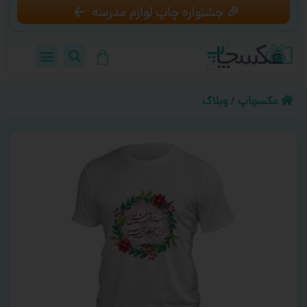
🎉 جشنواره چاپ لوازم مدرسه
عکسچاپ
/
وبلاگ