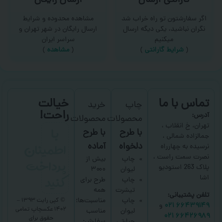
گارانتی ارسال
ارسال رایگان
اگر سفارشتون تو راه خراب شد
مشاهده محدوده و شرایط
نگران نباشید، یکی دیگه ارسال
ارسال رایگان در شهر تهران و
میکنیم
سراسر ایران
(
شرایط گارانتی
)
(
مشاهده
)
تماس با ما
خیالت
چاپ
خرید
راحت!
آدرس:
محصولات
محصولات
با
تهران، خ انقلاب ،
با طرح
با طرح
جمالزاده شمالی ،
اطمینان
دلخواه
آماده
نرسیده به چهارراه
نصرت سمت راست ،
پرداخت
چاپ
بیش از
پلاک 263 استودیو
لیوان
۳۰۰۰
کنید
اشا
چاپ
طرح برای
تیشرت
همه
تلفن پشتیبانی:
چاپ
مناسبت‌ها؛
© کپی رایت ۱۳۹۳ –
۶۶۴۳۹۱۴۹ ۰۲۱
و
۱۴۰۲ عکسچاپ
تمامی
لیوان
مناسب
۶۶۴۲۶۹۸۹ ۰۲۱
حقوق برای
حرارتی
سفارش: