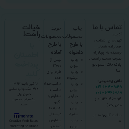
تماس با ما
خیالت
چاپ
خرید
راحت!
آدرس:
محصولات
محصولات
با
تهران، خ انقلاب ،
با طرح
با طرح
جمالزاده شمالی ،
اطمینان
دلخواه
آماده
نرسیده به چهارراه
نصرت سمت راست ،
پرداخت
چاپ
بیش از
پلاک 263 استودیو
لیوان
۳۰۰۰
کنید
اشا
چاپ
طرح برای
تیشرت
همه
تلفن پشتیبانی:
چاپ
مناسبت‌ها؛
© کپی رایت ۱۳۹۳ –
۶۶۴۳۹۱۴۹ ۰۲۱
و
۱۴۰۲ عکسچاپ
تمامی
لیوان
مناسب
۶۶۴۲۶۹۸۹ ۰۲۱
حقوق برای
حرارتی
سفارش:
۰۹۱۲۲۱۴۶۶۹۴ (
عکسچاپ
محفوظ
چاپ
تکی،
است.
مدیریت
)
لیوان
هدیه به
سفید
دوستان،
ساعت کاری:
۱۰ الی
mehrta
چاپ
سفارش
Creative Web-Based
۱۸
لیوان
عمده و
Marketing Solutions