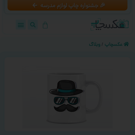
🎉 جشنواره چاپ لوازم مدرسه
عکسچاپ
/
وبلاگ