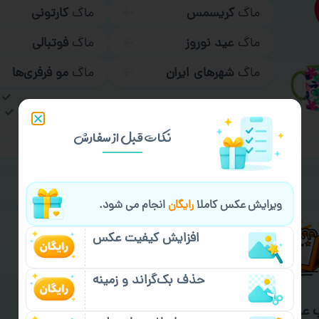
ماگ
کریسمس
ماگ
کارتونی
ماگ
عید نوروز
ماگ
فوتبالی
ماگ
شهرهای ایران
ماگ
مو فرفری‌ها
ب
نکات قبل از سفارش
خیالت راحت از
سفارش گیری
ویرایش عکس کاملا
رایگان
انجام می شود.
افزایش کیفیت عکس
حذف بک‌گراند و زمینه
 عمده و فوری
گارانتی ارسال