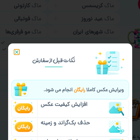
ماگ
کریسمس
ماگ
کارتونی
ماگ
عید نوروز
ماگ
فوتبالی
ماگ
شهرهای ایران
ماگ
مو فرفری‌ها
ب
نکات قبل از سفارش
خیالت راحت از
سفارش گیری
ویرایش عکس کاملا
رایگان
انجام می شود.
افزایش کیفیت عکس
حذف بک‌گراند و زمینه
 عمده و فوری
گارانتی ارسال