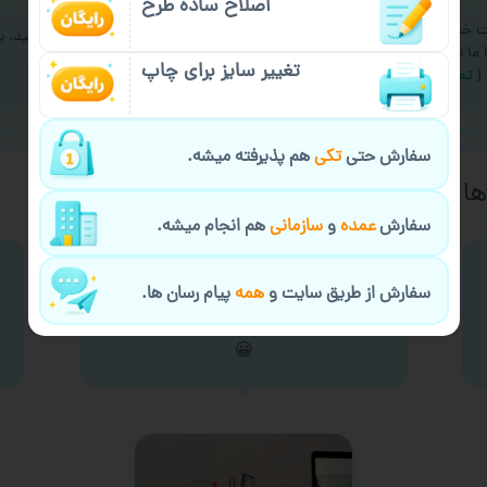
اصلاح ساده طرح
ت خدمات چاپ عمده و فوری
اگر سفارشتون تو راه خراب شد نگران نباشید، ی
ا ما تماس بگیرید
دیگه ارسال میکنیم
تغییر سایز برای چاپ
(
تماس با ما
)
(
شرایط گارانتی
)
سفارش حتی
تکی
هم پذیرفته میشه.
ا از چاپ لیوان
سفارش
عمده
و
سازمانی
هم انجام میشه.
این لیون با لوگوی شرکتی که براشون کار
سفارش از طریق سایت و
همه
پیام رسان ها.
میکنمه. ازش به عنوان جا خودکاری
استفاده میکنم
😀