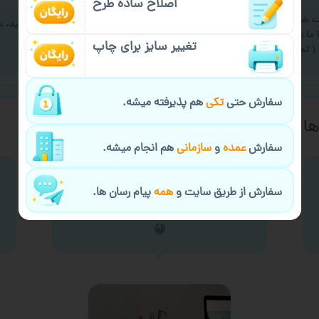
اصلاح ساده طرح
ت خدمات چاپ عمده و فوری
اگر سفارشتون تو راه خراب شد نگران نباشید، ی
ا ما تماس بگیرید
دیگه ارسال میکنیم
تغییر سایز برای چاپ
(
تماس با ما
)
(
شرایط گارانتی
)
سفارش حتی
تکی
هم پذیرفته میشه.
ا از چاپ لیوان
سفارش
عمده
و
سازمانی
هم انجام میشه.
این لیون با لوگوی شرکتی که براشون کار
سفارش از طریق سایت و
همه
پیام رسان ها.
میکنمه. ازش به عنوان جا خودکاری
استفاده میکنم
😀