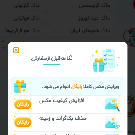
ماگ
کریسمس
ماگ
کارتونی
ماگ
عید نوروز
ماگ
فوتبالی
ماگ
شهرهای ایران
ماگ
مو فرفری‌ها
ب
نکات قبل از سفارش
خیالت راحت از
سفارش گیری
ویرایش عکس کاملا
رایگان
انجام می شود.
افزایش کیفیت عکس
حذف بک‌گراند و زمینه
 عمده و فوری
گارانتی ارسال